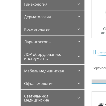
Гинекология
Дерматология
О
Косметология
ди
Ларингоскопы
титель, все модели
Подобрать оториноскоп
Бинокул
ЛОР оборудование,
инструменты
Сортиров
Мебель медицинская
Офтальмология
Светильники
медицинские