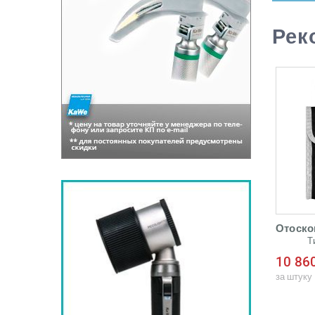
Рек
Отоскоп
Т
10 86
п
за штуку