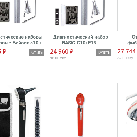
массажа 
Воронк
остические наборы
Диагностический набор
От
овые Бейсик c10 /
BASIC С10/Е15 -
фиб
- Оториноскоп с
Оториноскоп с
27 744
5 ₽
24 960 ₽
Купить
Купить
надлежностями
принадлежностями
за штуку
за штуку