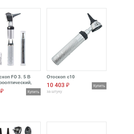
скоп FO 3. 5 В
Отоскоп с10
рооптический,
10 403 ₽
Купить
рядка от сети
 ₽
за штуку
Купить