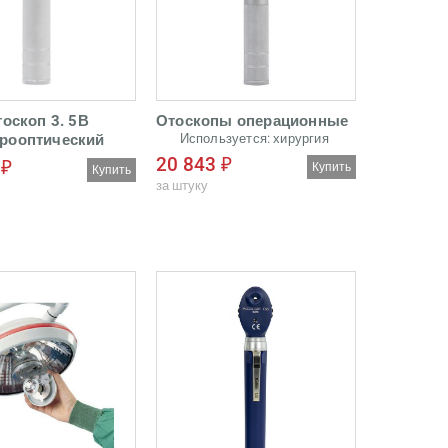
барабанной перепонки
и для полости уха
оскоп 3. 5В
Отоскопы операционные
рооптический
Используется: хирургия
20 843 ₽
 ₽
Купить
Купить
за штуку