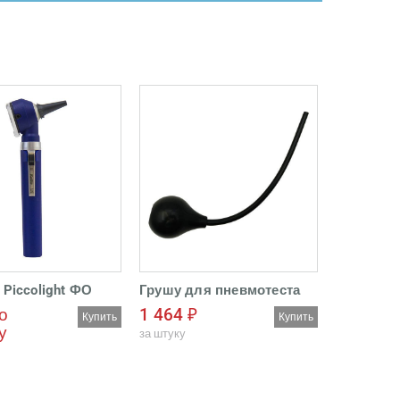
Piccolight ФО
Грушу для пневмотеста
о
1 464 ₽
Купить
Купить
у
за штуку