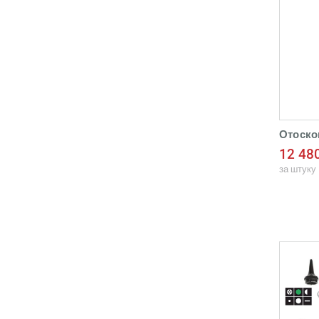
Отоско
12 48
за штуку