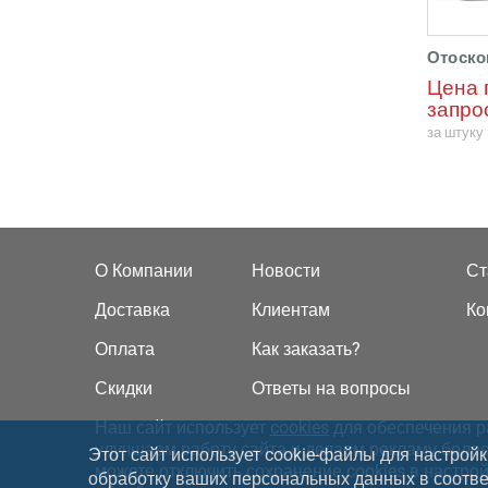
Отоскоп
Цена 
запро
за штуку
О Компании
Новости
Ст
Доставка
Клиентам
Ко
Оплата
Как заказать?
Скидки
Ответы на вопросы
Наш сайт использует
cookies
для обеспечения р
улучшаем работу сайта и делаем рекламу более
Этот сайт использует cookie-файлы для настройк
можете отключить сохранение cookies в настро
обработку ваших персональных данных в соотв