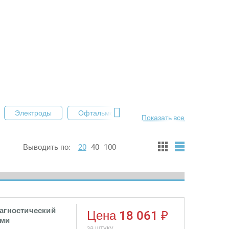
Электроды
Офтальмологические фонарики
Осве
Показать все
Выводить по:
20
40
100
иагностический
Цена
18 061 ₽
ями
за штуку