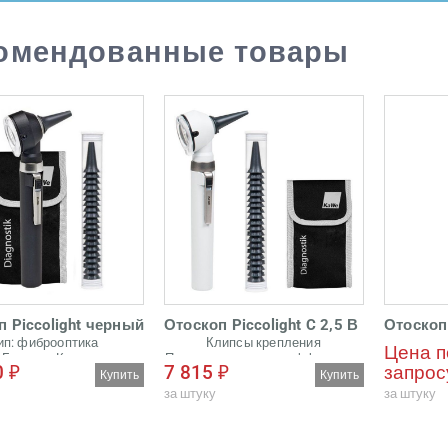
омендованные товары
 Piccolight черный
Отоскоп Piccolight C 2,5 В
Отоскоп 
ип: фиброоптика
Клипсы крепления
Цена п
Бренды: Каве
Подключаемые инсуффляторы
0 ₽
7 815 ₽
запрос
оворотная лупа
Купить
Купить
за штуку
за штуку