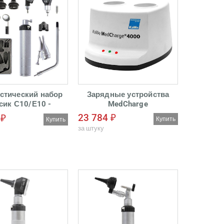
стический набор
Зарядные устройства
сик С10/Е10 -
MedCharge
Отоскоп с
23 784 ₽
 ₽
Купить
Купить
адлежностями
за штуку
мпа: вакумная
 3-х увеличением
ка: пластиколвая
 цельнометаллическая
лизация, чистка:
товые растворы,
вируемый частично.
р для визуального
лор органов (носовых
после хирургических
й, рядового осмотра
ность проведение