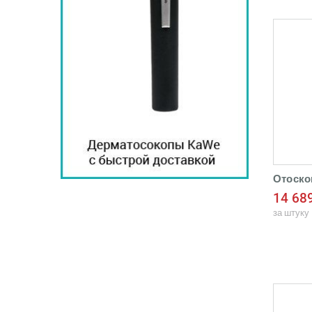
Отоско
14 68
за штуку