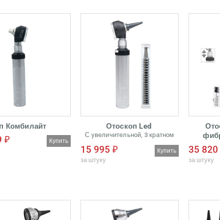
п Комбилайт
Отоскоп Led
Ото
С увеличительной, 3 кратном
фиб
9 ₽
Купить
увеличении
за
15 995 ₽
35 820
Наличие реостата для
Купить
регулировки яркости
за штуку
за штуку
Металлические рукоятки