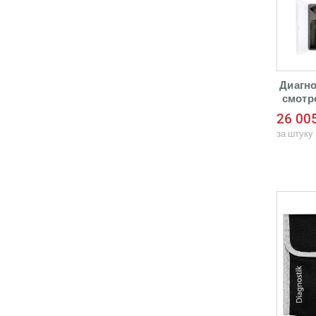
Диагн
смотр
Е16 
26 00
при
за штуку