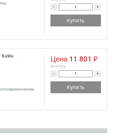
мпы
-
+
Купить
, KaWe
Цена
11 801 ₽
за штуку
-
+
Купить
отоларингологии,