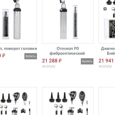
п, поворот головки
Отоскоп FO
Диагно
фиброоптический
Бей
0 ₽
Купить
Питания от батареек (не в
21 288 ₽
21 941
Купить
комплекте)
прин
за штуку
за штуку
Ла
Линз:
Голов
Рукоять:
Стери
спир
автокла
Прибо
осмотра 
пазух), 
операци
Возмож