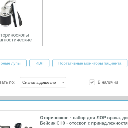
ториноскопы
агностические
ярные лупы
ИВЛ
Портативные мониторы пациента
ать по:
В наличии
Сначала дешевле
Оториноскоп - набор для ЛОР врача, д
Бейсик С10 - отоскоп с принадлежност