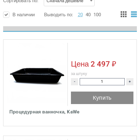
Сортировать по:
Сначала дешевле
В наличии
Выводить по:
20
40
100
Цена
2 497 ₽
за штуку
-
+
Купить
Процедурная ванночка, KaWe