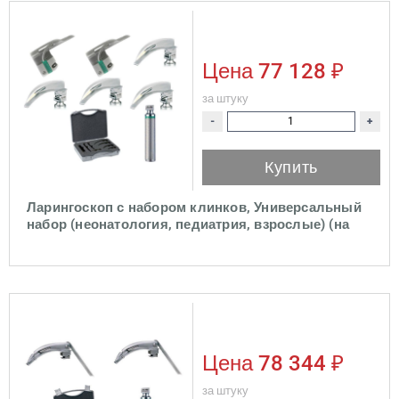
Цена
77 128 ₽
за штуку
-
+
Купить
Ларингоскоп с набором клинков, Универсальный
набор (неонатология, педиатрия, взрослые) (на
батарейках, лампочка LED)
Цена
78 344 ₽
за штуку