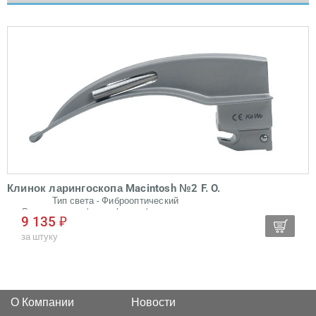
Клинок ларингоскопа Macintosh №2 F. O.
Тип света - Фиброоптический
Стерилизация (дезинфекция) - в автоклаве
9 135 ₽
Многократного использования
за штуку
О Компании
Новости