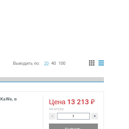
Выводить по:
20
40
100
 KaWe, в
Цена
13 213 ₽
за штуку
-
+