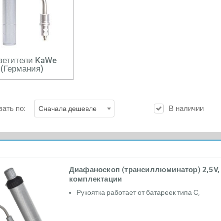
ветители KaWe
(Германия)
ать по:
В наличии
Сначала дешевле
Диафаноскоп (трансиллюминатор) 2,5V,
комплектации
Рукоятка работает от батареек типа С,