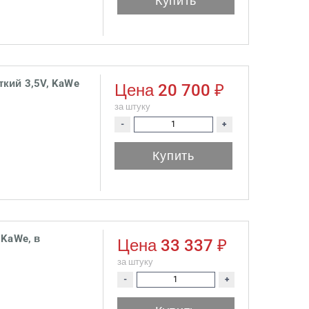
Купить
кий 3,5V, KaWe
Цена
20 700 ₽
за штуку
-
+
Купить
 KaWe, в
Цена
33 337 ₽
за штуку
-
+