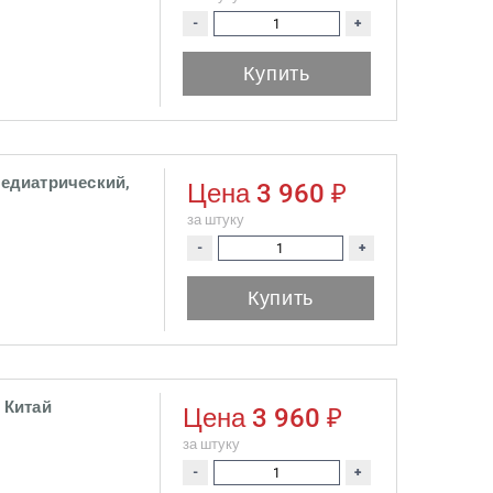
-
+
Купить
едиатрический,
Цена
3 960 ₽
за штуку
-
+
Купить
 Китай
Цена
3 960 ₽
за штуку
-
+