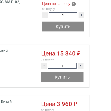
КС МАР-02,
Цена по запросу
за штуку
-
+
Купить
итай
Цена
15 840 ₽
за штуку
-
+
Купить
 Китай
Цена
3 960 ₽
за штуку