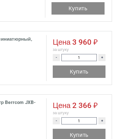
Купить
миниатюрный,
Цена
3 960 ₽
за штуку
-
+
Купить
р Berrcom JXB-
Цена
2 366 ₽
за штуку
-
+
Купить