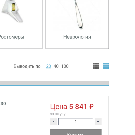
Ростомеры
Неврология
Выводить по:
20
40
100
-30
Цена
5 841 ₽
за штуку
-
+