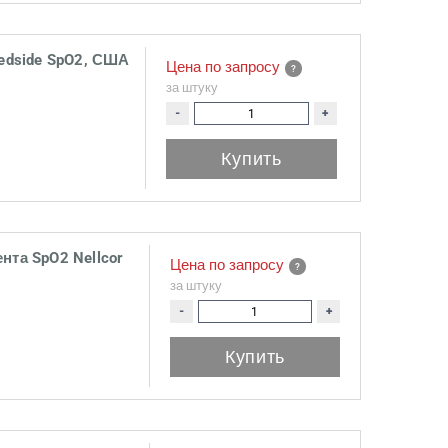
edside SpO2, США
Цена по запросу
за штуку
-
+
Купить
нта SpO2 Nellcor
Цена по запросу
за штуку
-
+
Купить