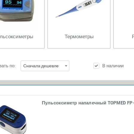
льсоксиметры
Термометры
ать по:
В наличии
Сначала дешевле
Пульсоксиметр напалечный TOPMED FP