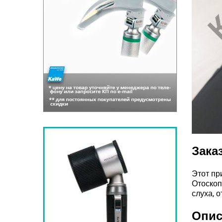
Зака
Этот пр
Отоскоп
слуха, 
Опис