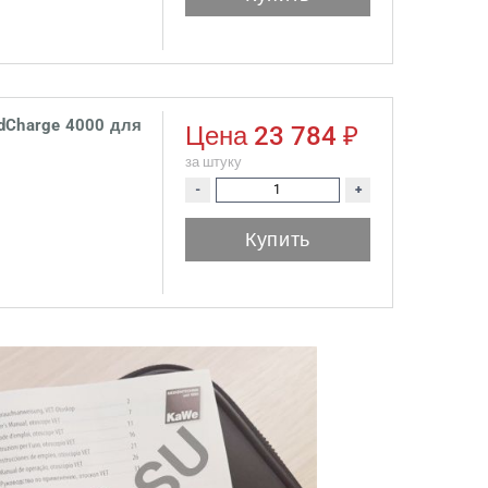
dCharge 4000 для
Цена
23 784 ₽
за штуку
-
+
Купить