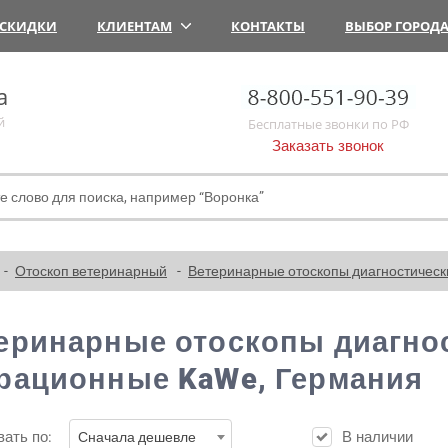
СКИДКИ
КЛИЕНТАМ
КОНТАКТЫ
ВЫБОР ГОРОД
а
й
Бесплатные звонки по РФ
Заказать звонок
Отоскоп ветеринарный
Ветеринарные отоскопы диагностичес
еринарные отоскопы диагно
рационные KaWe, Германия
ать по:
В наличии
Сначала дешевле