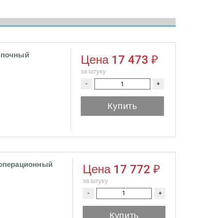
ампочный
Цена
17 473 ₽
за штуку
-
+
Купить
п операционный
Цена
17 772 ₽
за штуку
-
+
Купить