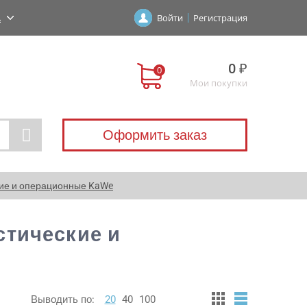
А
Войти
Регистрация
0 ₽
Мои покупки
Оформить заказ
кие и операционные KaWe
стические и
Выводить по:
20
40
100