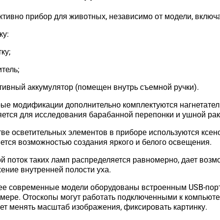
ктивно прибор для животных, независимо от модели, включ
ку:
ку;
итель;
тивный аккумулятор (помещен внутрь съемной ручки).
ые модификации дополнительно комплектуются нагнетате
ется для исследования барабанной перепонки и ушной ра
тве осветительных элементов в приборе используются ксен
ется возможностью создания яркого и белого освещения.
й поток таких ламп распределяется равномерно, дает возм
ение внутренней полости уха.
е современные модели оборудованы встроенным USB-порто
мере. Отоскопы могут работать подключенными к компьют
ет менять масштаб изображения, фиксировать картинку.