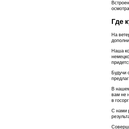
Встроен
осмотра
Где 
На вете
дополни
Наша ко
немецко
придетс
Будучи 
предлаг
В нашем
вам не 
в госорг
С нами 
результ
Соверши