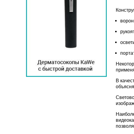
Констру
ворон
рукоят
освет
порта
Некотор
применя
В качес
объясня
Светово
изображ
Наиболе
видеока
позволя