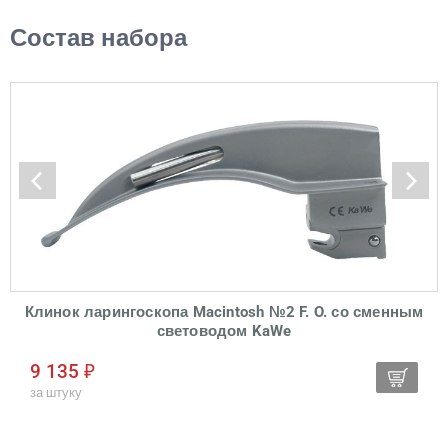
Состав набора
Клинок ларингоскопа Macintosh №2 F. O. со сменным
световодом KaWe
9 135 ₽
за штуку