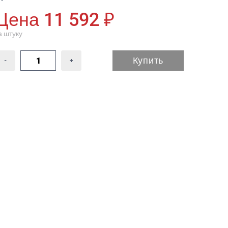
Цена 11 592 ₽
а штуку
Купить
-
+