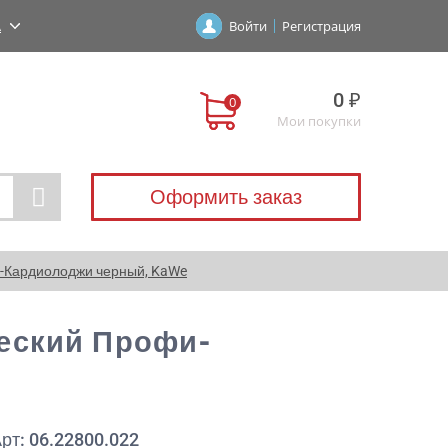
А
Войти
Регистрация
0 ₽
Мои покупки
Оформить заказ
-Кардиолоджи черный, KaWe
еский Профи-
рт: 06.22800.022