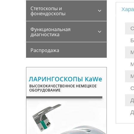
Стетоскопы и
Хара
фонендоскопы
С
Функциональная
диагностика
Б
Распродажа
М
М
М
С
Д
Д