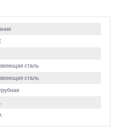
ания
E
авеющая сталь
авеющая сталь
трубная
.
.