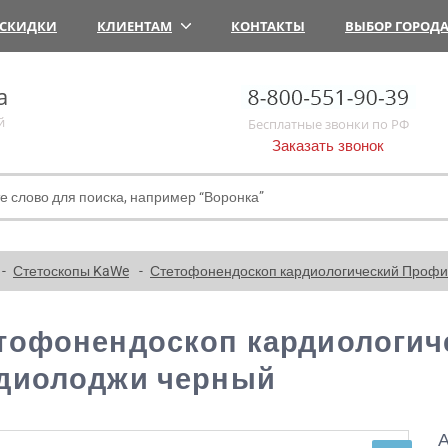
СКИДКИ
КЛИЕНТАМ
КОНТАКТЫ
ВЫБОР ГОРОД
а
й
Бесплатные звонки по РФ
Заказать звонок
Стетоскопы KaWe
Стетофонендоскоп кардиологический Профи
тофонендоскоп кардиологич
диолоджи черный
А