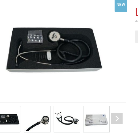
NEW
з