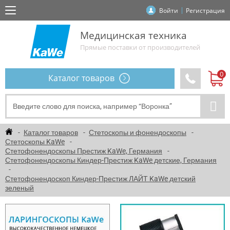
Войти
Регистрация
Медицинская техника
Прямые поставки от производителей
Каталог товаров
Каталог товаров
Стетоскопы и фонендоскопы
Стетоскопы KaWe
Стетофонендоскопы Престиж KaWe, Германия
Стетофонендоскопы Киндер-Престиж KaWe детские, Германия
Стетофонендоскоп Киндер-Престиж ЛАЙТ KaWe детский
зеленый