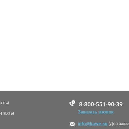
атьи
88005555550
Заказать звонок
нтакты
info@kawe.su
(Для зака