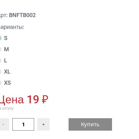
Арт: BNFTB002
Варианты:
S
M
L
XL
XS
Цена 19 ₽
а штуку
Купить
-
+