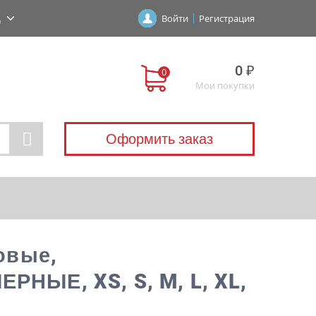
А
Войти
Регистрация
0 ₽
Мои покупки
Оформить заказ
ловые,
РНЫЕ, XS, S, M, L, XL,