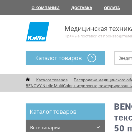
О КОМПАНИИ
ДОСТАВКА
ОПЛАТА
Медицинская техник
Прямые поставки от производителе
Каталог товаров
Каталог товаров
Распродажа медицинского об
BENOVY Nitrile MultiColor, нитриловые, текстурированны
BEN
Каталог товаров
тек
50 
Ветеринария