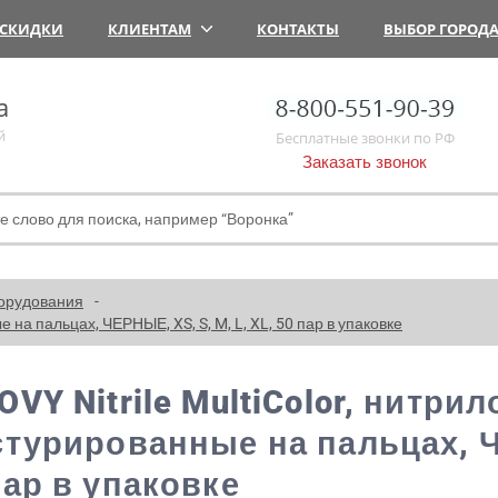
СКИДКИ
КЛИЕНТАМ
КОНТАКТЫ
ВЫБОР ГОРОД
а
й
Бесплатные звонки по РФ
Заказать звонок
орудования
е на пальцах, ЧЕРНЫЕ, XS, S, M, L, XL, 50 пар в упаковке
OVY Nitrile MultiColor, нитри
стурированные на пальцах, ЧЕ
пар в упаковке