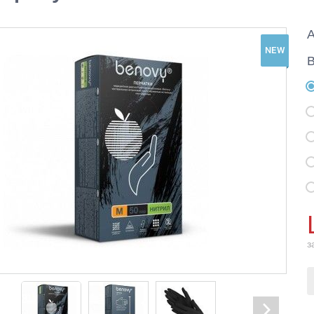
NEW
з