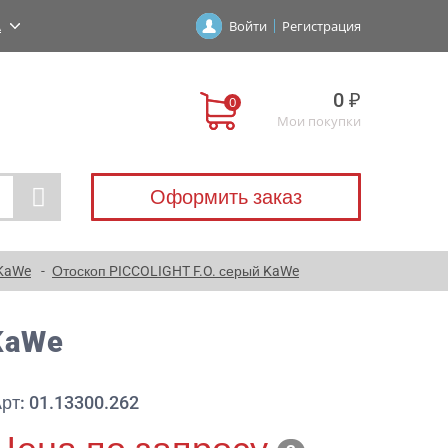
А
Войти
Регистрация
0 ₽
Мои покупки
Оформить заказ
 KaWe
Отоскоп PICCOLIGHT F.O. серый KaWe
KaWe
рт: 01.13300.262