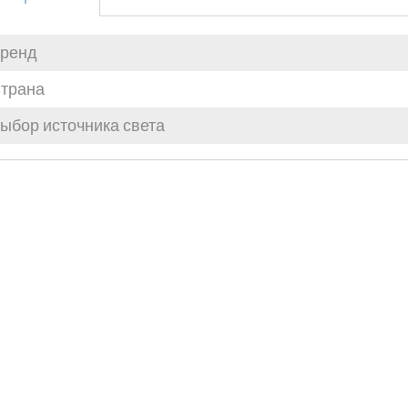
ренд
трана
ыбор источника света