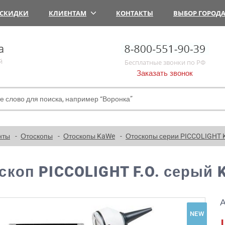
СКИДКИ
КЛИЕНТАМ
КОНТАКТЫ
ВЫБОР ГОРОД
а
й
Бесплатные звонки по РФ
Заказать звонок
нты
Отоскопы
Отоскопы KaWe
Отоскопы серии PICCOLIGHT
скоп PICCOLIGHT F.O. серый 
А
NEW