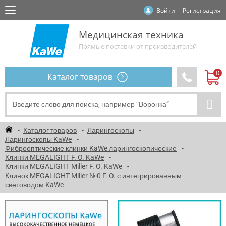
Войти
Регистрация
Медицинская техника
Прямые поставки от производителей
Каталог товаров
Каталог товаров
Ларингоскопы
Ларингоскопы KaWe
Фиброоптические клинки KaWe ларингоскопические
Клинки MEGALIGHT F. O. KaWe
Клинки MEGALIGHT Miller F. O. KaWe
Клинок MEGALIGHT Miller №0 F. O. с интегрированным
световодом KaWe