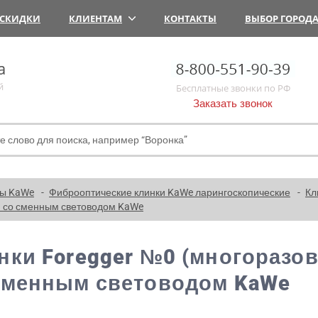
СКИДКИ
КЛИЕНТАМ
КОНТАКТЫ
ВЫБОР ГОРОД
а
й
Бесплатные звонки по РФ
Заказать звонок
пы KaWe
Фиброоптические клинки KaWe ларингоскопические
Кл
) со сменным световодом KaWe
нки Foregger №0 (многоразо
сменным световодом KaWe