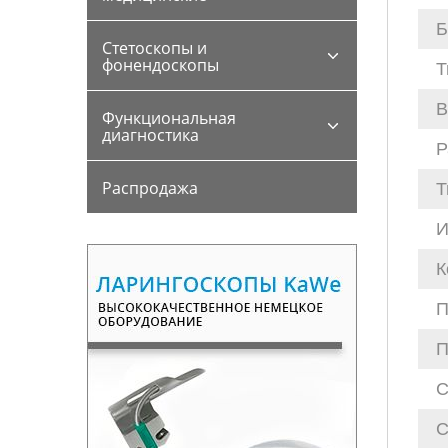
Б
Стетоскопы и
фонендоскопы
Т
В
Функциональная
диагностика
Р
Распродажа
Т
И
К
П
П
С
С