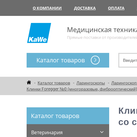
О КОМПАНИИ
ДОСТАВКА
ОПЛАТА
Медицинская техник
Прямые поставки от производителе
Каталог товаров
Каталог товаров
Ларингоскопы
Ларингоско
Клинки Foregger №0 (многоразовые, фиброоптический
Кли
Каталог товаров
со 
Ветеринария