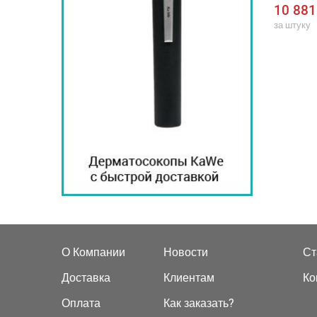
овым осветителем
осветителем для F. O.
освет
 ₽
28 475 ₽
10 881
. O. ларингоскопов
ларингоскопов KaWe
лари
за штуку
за штуку
KaWe
О Компании
Новости
Ст
Доставка
Клиентам
Ко
Оплата
Как заказать?