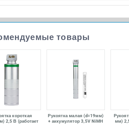
омендуемые товары
оятка короткая
Рукоятка малая (d=19мм)
Рукоят
м) 2,5 В (работает
+ аккумулятор 3,5V NiMH
мм) 2
батареек) с LED
с LED осветителем
я