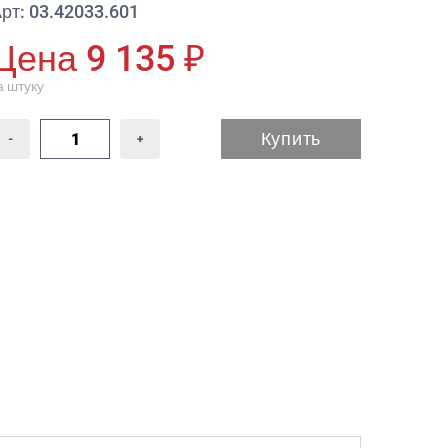
рт: 03.42033.601
Цена 9 135 ₽
а штуку
Купить
-
+