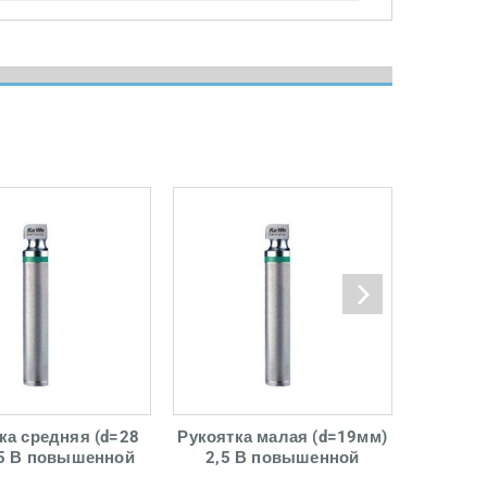
ка средняя (d=28
Рукоятка малая (d=19мм)
Рук
,5 В повышенной
2,5 В повышенной
(d
ркости с LED
яркости с LED
станда