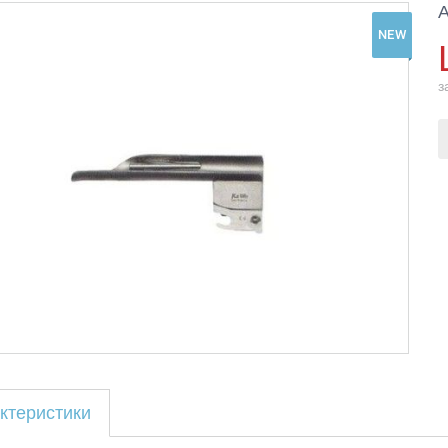
А
NEW
з
ктеристики