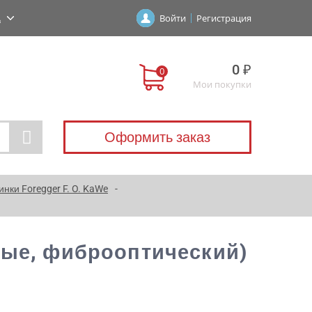
А
Войти
Регистрация
0 ₽
Мои покупки
Оформить заказ
инки Foregger F. O. KaWe
вые, фиброоптический)