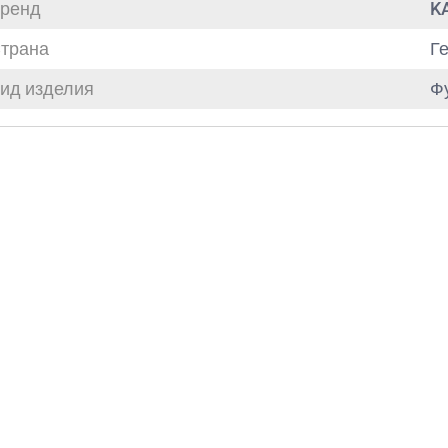
ренд
K
трана
Г
ид изделия
Ф