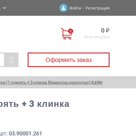
А
Войти
Регистрация
0 ₽
Мои покупки
Оформить заказ
па (1 рукоять + 3 клинка Макинтош изогнутых) KaWe
ять + 3 клинка
рт: 03.90001.261