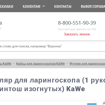
СКИДКИ
КЛИЕНТАМ
КОНТАКТЫ
ВЫБОР ГОРОД
а
й
Бесплатные звонки по РФ
Заказать звонок
пы KaWe
Кейсы для ларингоскопов KaWe
Футляр для ларингоско
ляр для ларингоскопа (1 руко
интош изогнутых) KaWe
А