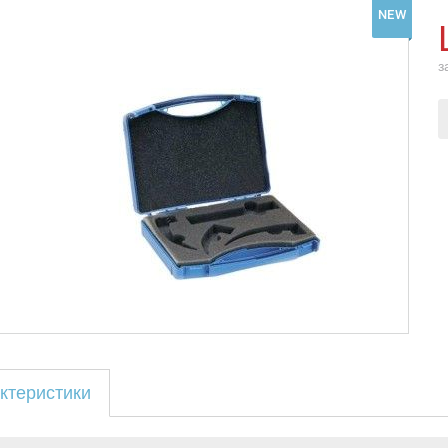
NEW
з
ктеристики