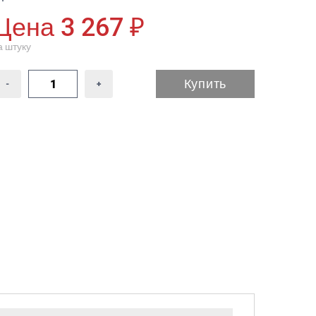
Цена 3 267 ₽
а штуку
Купить
-
+