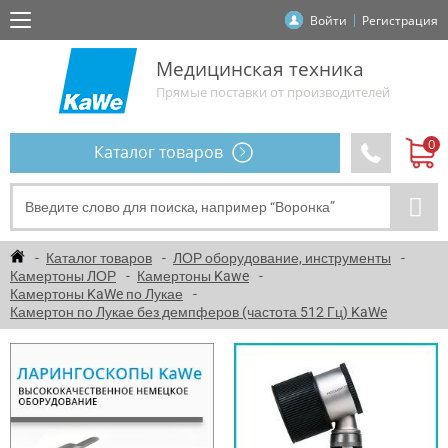
Войти
Регистрация
Медицинская техника
Прямые поставки от производителей
Каталог товаров
Каталог товаров
ЛОР оборудование, инструменты
Камертоны ЛОР
Камертоны Kawe
Камертоны KaWe по Лукае
Камертон по Лукае без демпферов (частота 512 Гц) KaWe