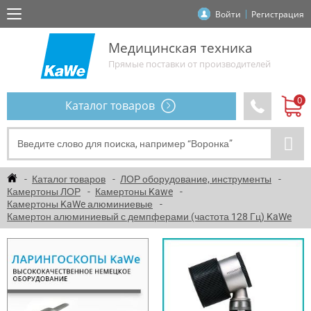
Войти
Регистрация
Медицинская техника
Прямые поставки от производителей
Каталог товаров
Каталог товаров
ЛОР оборудование, инструменты
Камертоны ЛОР
Камертоны Kawe
Камертоны KaWe алюминиевые
Камертон алюминиевый с демпферами (частота 128 Гц) KaWe