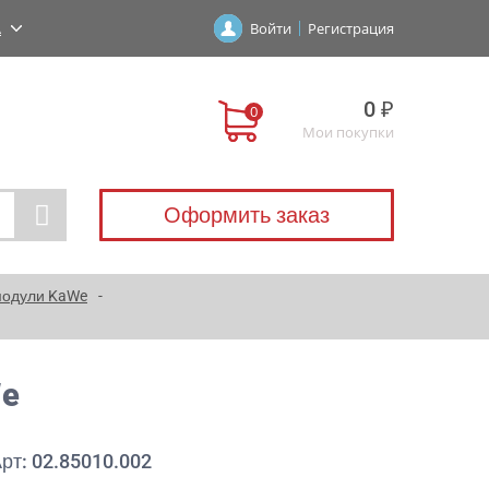
А
Войти
Регистрация
0 ₽
Мои покупки
Оформить заказ
модули KaWe
We
рт: 02.85010.002