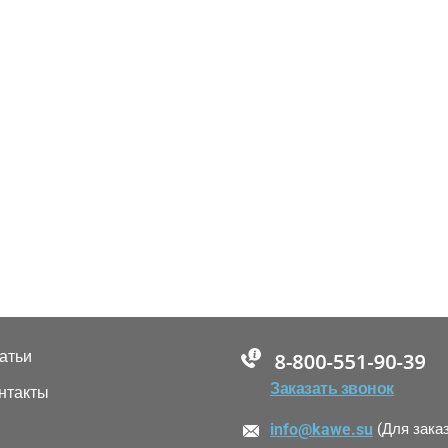
атьи
88005555550
Заказать звонок
нтакты
info@kawe.su
(Для зака