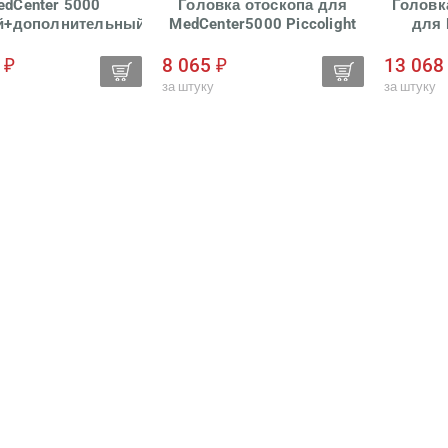
edCenter 5000
Головка отоскопа для
Головк
й+дополнительный
MedCenter5000 Piccolight
для 
ь с 2 рукоятями,
C, KaWe
Picco
KaWe
 ₽
8 065 ₽
13 068
за штуку
за штуку