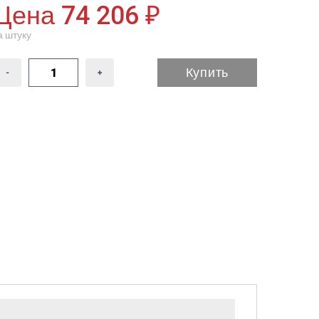
Цена 74 206 ₽
а штуку
Купить
-
+