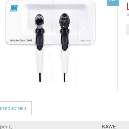
з
ктеристики
ренд
KAWE