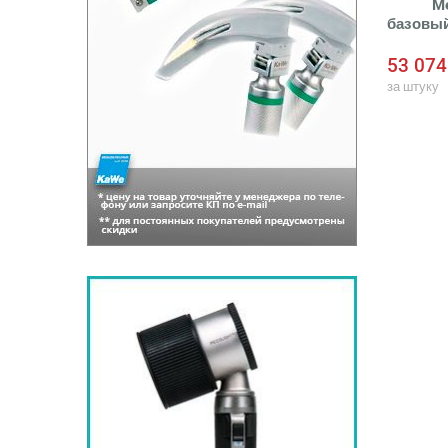
M
базовы
модул
53 074
за штуку