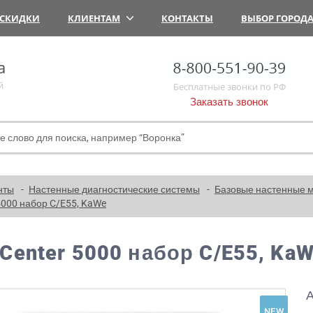
СКИДКИ
КЛИЕНТАМ
КОНТАКТЫ
ВЫБОР ГОРОД
а
й
Бесплатные звонки по РФ
Заказать звонок
нты
Настенные диагностические системы
Базовые настенные 
5000 набор C/E55, KaWe
Center 5000 набор C/E55, Ka
А
NEW