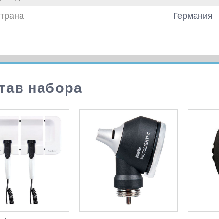
трана
Германия
тав набора