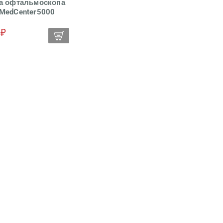
а офтальмоскопа
MedCenter5000
light Е55, KaWe
 ₽